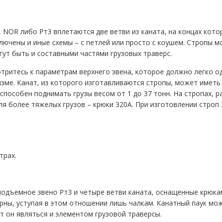
, NOR либо Рт3 вплетаются две ветви из каната, на концах кот
лючены и иные схемы – с петлей или просто с коушем. Стропы 
гут быть и составными частями грузовых траверс.
тритесь к параметрам верхнего звена, которое должно легко од
ме. Канат, из которого изготавливаются стропы, может иметь 
способен поднимать грузы весом от 1 до 37 тонн. На стропах, ра
ля более тяжелых грузов – крюки 320А. При изготовлении строп
трах.
одъемное звено Рт3 и четыре ветви каната, оснащенные крюкам
рны, уступая в этом отношении лишь чалкам. Канатный паук мо
т он являться и элементом грузовой траверсы.