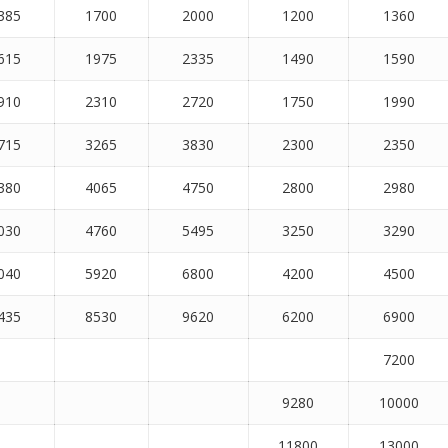
385
1700
2000
1200
1360
615
1975
2335
1490
1590
910
2310
2720
1750
1990
715
3265
3830
2300
2350
380
4065
4750
2800
2980
030
4760
5495
3250
3290
040
5920
6800
4200
4500
435
8530
9620
6200
6900
7200
9280
10000
11800
13000