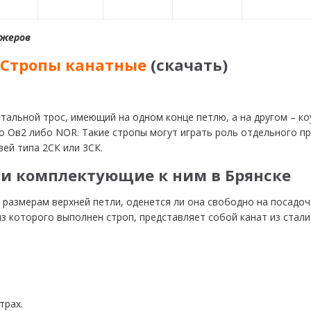
джеров
 Стропы канатные
(
скачать
)
альной трос, имеющий на одном конце петлю, а на другом – коу
о Ов2 либо NOR. Такие стропы могут играть роль отдельного пр
вей типа 2СК или 3СК.
 и комплектующие к ним в Брянске
 размерам верхней петли, оденется ли она свободно на посадоч
з которого выполнен строп, представляет собой канат из стали
трах.