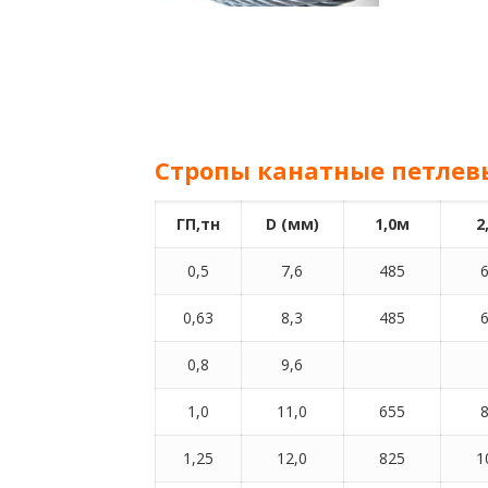
Стропы канатные петлев
ГП,тн
D (мм)
1,0м
2
0,5
7,6
485
0,63
8,3
485
0,8
9,6
1,0
11,0
655
1,25
12,0
825
1