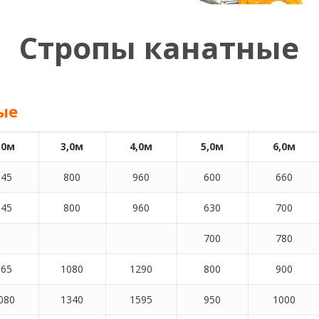
Стропы канатные
ые
,0м
3,0м
4,0м
5,0м
6,0м
645
800
960
600
660
645
800
960
630
700
700
780
865
1080
1290
800
900
080
1340
1595
950
1000