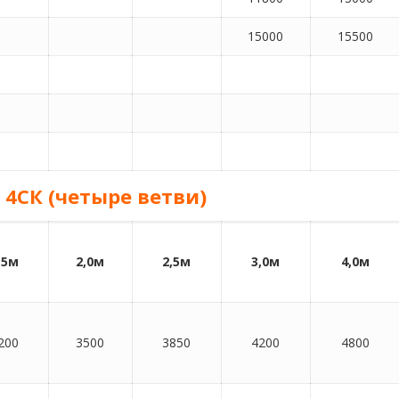
15000
15500
4СК (четыре ветви)
,5м
2,0м
2,5м
3,0м
4,0м
200
3500
3850
4200
4800