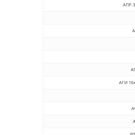
АПР-3
А
А
АГИ 16х
А
ЛП