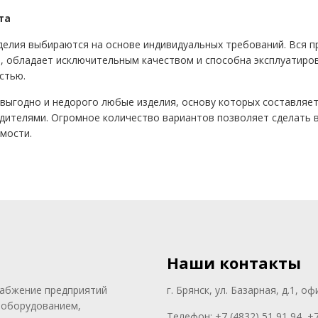
та
елия выбираются на основе индивидуальных требований. Вся пр
, обладает исключительным качеством и способна эксплуатиро
стью.
ыгодно и недорого любые изделия, основу которых составляет
ителями. Огромное количество вариантов позволяет сделать 
имости.
Наши контакты
набжение предприятий
г. Брянск, ул. Базарная, д.1, оф
оборудованием,
Телефон: +7 (4832) 51 91 94, +