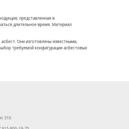
одукция, представленная в
ваться длительное время. Материал
 асбест. Они изготовлены известными,
выбор требуемой конфигурации асбестовых
ис 310
7 915-800-19-75