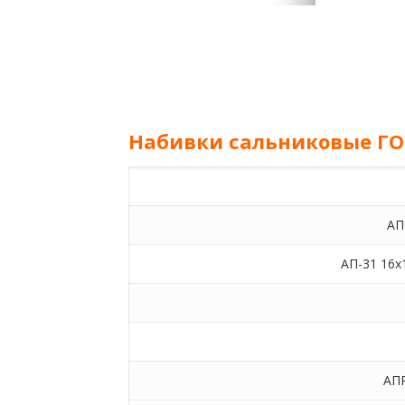
Набивки сальниковые ГОСТ
АП
АП-31 16х1
АПР